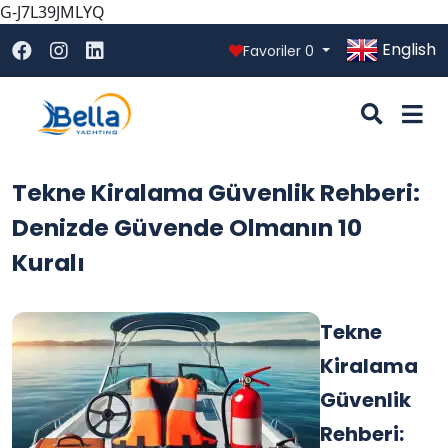
G-J7L39JMLYQ
English
Favoriler
0
Tekne Kiralama Güvenlik Rehberi:
Denizde Güvende Olmanın 10
Kuralı
Tekne
Kiralama
Güvenlik
Rehberi: