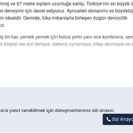
edilmiş ve 67 metre toplam uzunluğa sahip, Türkiye'nin en büyük ü
er deneyimi için davet ediyoruz. Ayrıcalıklı donanımı ve büyüklü
çin idealdir. Gemide, lüks imkanlarla birleşen özgün denizcilik
ız.
iş bir bar, yemek yemek için bolca yerin yanı sıra konferans, se
nlı köşesi ise sizi tavlaya, satranç oynamaya, kitap okumaya ve
rulara yanıt verebilmek için danışmanlarımız sizi arasın.
Sizi Aray