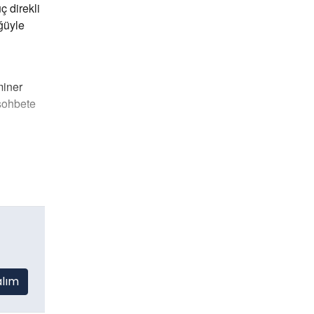
ç direkli
ğüyle
miner
 sohbete
alım