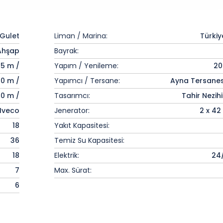
Gulet
Liman / Marina:
Türkiy
Ahşap
Bayrak:
5 m /
Yapım / Yenileme:
20
10 m /
Yapımcı / Tersane:
Ayna Tersanesi
20 m /
Tasarımcı:
Tahir Nezih
 Iveco
Jenerator:
2 x 42
18
Yakıt Kapasitesi:
36
Temiz Su Kapasitesi:
18
Elektrik:
24
7
Max. Sürat:
6