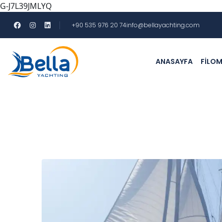
G-J7L39JMLYQ
+90 535 976 20 74
info@bellayachting.com
ANASAYFA
FILO