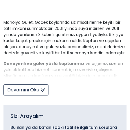
Manolya Gulet, Gocek koylarında siz misafirlerine keyifli bir
tatil imkanı sunmaktadır. 2001 yılında suya indirilen ve 2011
yılında yenilenen 3 kabinli guletimiz, uygun fiyatlıyla, 6 kişiye
kadar küçük gruplar için mükemmeldir. Kaptan ve aşçıdan
oluşan, deneyimli ve güleryüzlü personelimiz, misafirlerimize
denizde güvenli ve keyifli bir tatil sunmaya kendini adamıştır.
Deneyimli ve güler yüzlü kaptanımız
ve aşçımız, size en
yüksek kalitede hizmeti sunmak için özveriyle çalışıyor.
Misafirlerimizin konforu ve güvenliği bizim için önceliklidir.
Hem yerli hem de yabancı misafirlerden
tam not alan
Devamını Oku
guletimiz, kusursuz bir mavi yolculuk deneyimi sunuyor.
Kaptanımızın 499 GT sertifikası
, Türkiye'deki en yüksek
yat kaptanı sertifikasıdır. Bu sayede, guletimizi kiraladığınızda
Sizi Arayalım
emin ellerde olduğunuzu bilirsiniz.
Göcek'te unutulmaz bir tatil
için bizimle iletişime geçin!
Bu ilan ya da kafanızdaki tatil ile ilgili tüm sorulara