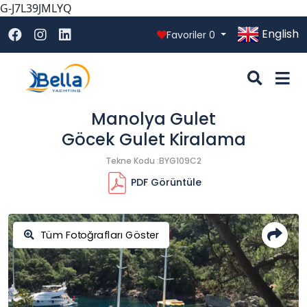
G-J7L39JMLYQ
English
Favoriler
0
Manolya Gulet
Göcek Gulet Kiralama
Tekne Kodu :BYG109C2
PDF Görüntüle
Tüm Fotoğrafları Göster