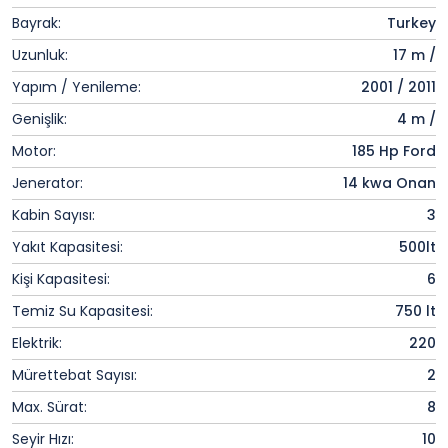
Bayrak:
Turkey
Uzunluk:
17 m /
Yapım / Yenileme:
2001 / 2011
Genişlik:
4 m /
Motor:
185 Hp Ford
Jenerator:
14 kwa Onan
Kabin Sayısı:
3
Yakıt Kapasitesi:
500lt
Kişi Kapasitesi:
6
Temiz Su Kapasitesi:
750 lt
Elektrik:
220
Mürettebat Sayısı:
2
Max. Sürat:
8
Seyir Hızı:
10