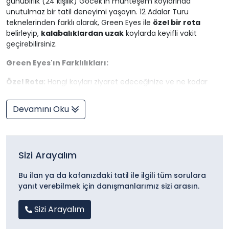
günübirlik (24 kişilik) Göcek'in muhteşem koylarında
unutulmaz bir tatil deneyimi yaşayın. 12 Adalar Turu
teknelerinden farklı olarak, Green Eyes ile
özel bir rota
belirleyip,
kalabalıklardan uzak
koylarda keyifli vakit
geçirebilirsiniz.
Green Eyes'ın Farklılıkları:
Özel Rota:
Hangi koyları ziyaret edeceğinize ve ne kadar
kalacağınıza siz karar verirsiniz.
Rahatlık:
24 kişilik masa ve koltuk takımı, güneşlenme
Devamını Oku
alanları ve minderleri ile konforlu bir ortam sunar.
Denize Kolay Erişim:
Arka bölümündeki merdivenli platform
ile denize kolayca girip çıkabilirsiniz.
Geniş İç Hacim:
4.3 metre genişliğinde ve 13.3 metre
Sizi Arayalım
uzunluğundaki teknemiz ferah bir ortam sunar.
Güçlü Motor:
280 beygir gücündeki motoru ile keyifli bir
Bu ilan ya da kafanızdaki tatil ile ilgili tüm sorulara
seyir imkanı sunar.
yanıt verebilmek için danışmanlarımız sizi arasın.
Tam Donanımlı:
1.5 ton tatlı su, 1.5 ton atık su ve 500 litre
mazot tankı ile tüm ihtiyaçlarınızı karşılar.
Sizi Arayalım