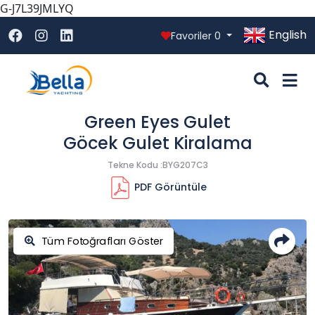
G-J7L39JMLYQ
English
Favoriler
0
Green Eyes Gulet
Göcek Gulet Kiralama
Tekne Kodu :BYG207C3
PDF Görüntüle
Tüm Fotoğrafları Göster